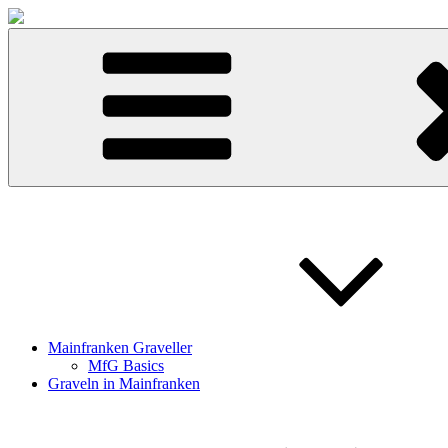
Zum
Inhalt
springen
Mainfranken Graveller
MfG Basics
Graveln in Mainfranken