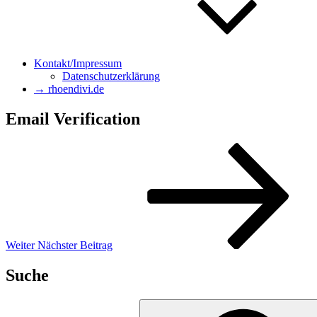
Kontakt/Impressum
Datenschutzerklärung
→ rhoendivi.de
Email Verification
Beitragsnavigation
Nächster
Beitrag
Weiter
Nächster Beitrag
Suche
Suchen